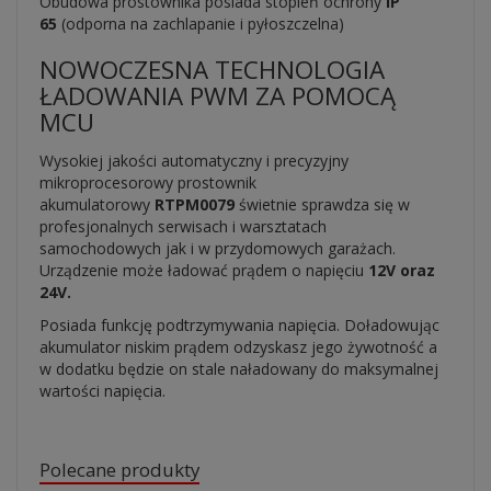
Obudowa prostownika posiada stopień ochrony
IP
65
(odporna na zachlapanie i pyłoszczelna)
NOWOCZESNA TECHNOLOGIA
ŁADOWANIA PWM ZA POMOCĄ
MCU
Wysokiej jakości automatyczny i precyzyjny
mikroprocesorowy prostownik
akumulatorowy
RTPM0079
świetnie sprawdza się w
profesjonalnych serwisach i warsztatach
samochodowych jak i w przydomowych garażach.
Urządzenie może ładować prądem o napięciu
12V oraz
24V.
Posiada funkcję podtrzymywania napięcia. Doładowując
akumulator niskim prądem odzyskasz jego żywotność a
w dodatku będzie on stale naładowany do maksymalnej
wartości napięcia.
Polecane produkty