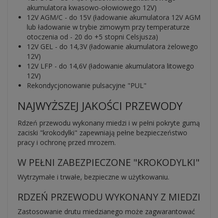
akumulatora kwasowo-ołowiowego 12V)
12V AGM/C - do 15V (ładowanie akumulatora 12V AGM
lub ładowanie w trybie zimowym przy temperaturze
otoczenia od - 20 do +5 stopni Celsjusza)
12V GEL - do 14,3V (ładowanie akumulatora żelowego
12V)
12V LFP - do 14,6V (ładowanie akumulatora litowego
12V)
Rekondycjonowanie pulsacyjne "PUL"
NAJWYŻSZEJ JAKOŚCI PRZEWODY
Rdzeń przewodu wykonany miedzi i w pełni pokryte gumą
zaciski "krokodylki" zapewniają pełne bezpieczeństwo
pracy i ochronę przed mrozem.
W PEŁNI ZABEZPIECZONE "KROKODYLKI"
Wytrzymałe i trwałe, bezpieczne w użytkowaniu.
RDZEŃ PRZEWODU WYKONANY Z MIEDZI
Zastosowanie drutu miedzianego może zagwarantować