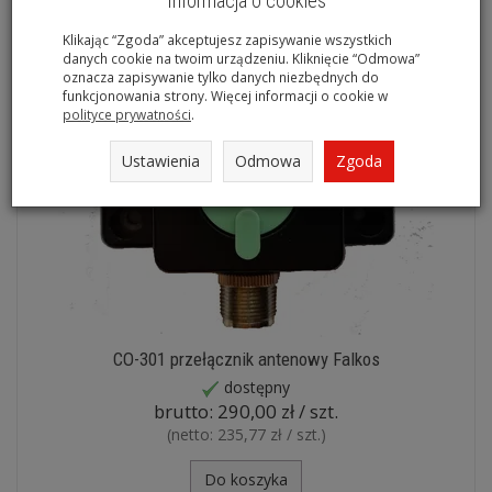
Informacja o cookies
Klikając “Zgoda” akceptujesz zapisywanie wszystkich
danych cookie na twoim urządzeniu. Kliknięcie “Odmowa”
oznacza zapisywanie tylko danych niezbędnych do
funkcjonowania strony. Więcej informacji o cookie w
polityce prywatności
.
Ustawienia
Odmowa
Zgoda
CO-301 przełącznik antenowy Falkos
dostępny
brutto:
290,00 zł / szt.
(netto:
235,77 zł / szt.
)
Do koszyka