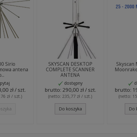
0 Sirio
SKYSCAN DESKTOP
Skyscan 
mowa antena
COMPLETE SCANNER
Moonraker
...
ANTENA
pytaj
dostępny
d
,00 zł / szt.
brutto:
290,00 zł / szt.
brutto:
19
76 zł / szt.
)
(netto:
235,77 zł / szt.
)
(netto:
15
oszyka
Do koszyka
Do 