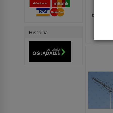
Za
brutto:
525
(netto:
426,
Do k
Historia