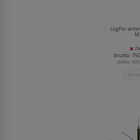
LogPer ante
M
Za
brutto:
750
(netto:
609,
Do k