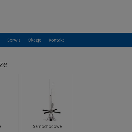
a
Serwis
Okazje
Kontakt
ze
e
Samochodowe