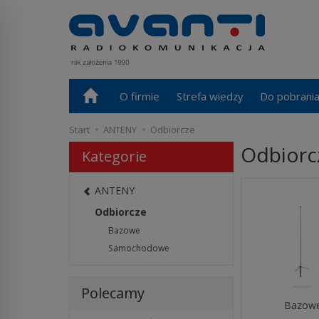
O firmie
Strefa wiedzy
Do pobrani
Start
ANTENY
Odbiorcze
Odbiorc
Kategorie
ANTENY
Odbiorcze
Bazowe
Samochodowe
Polecamy
Bazow