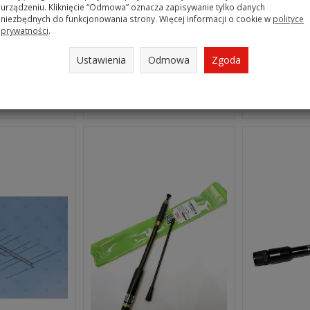
urządzeniu. Kliknięcie “Odmowa” oznacza zapisywanie tylko danych
niezbędnych do funkcjonowania strony. Więcej informacji o cookie w
polityce
pytaj
Zapytaj
prywatności
.
,00 zł / szt.
brutto:
390,00 zł / szt.
brutto:
82
83 zł / szt.
)
(netto:
317,07 zł / szt.
)
(netto:
66
Ustawienia
Odmowa
Zgoda
oszyka
Do koszyka
Do 