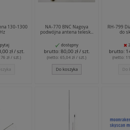
nna 130-1300
NA-770 BNC Nagoya
RH-799 Di
Hz
podwójna antena telesk...
do s
pytaj
dostępny
,00 zł / szt.
brutto:
80,00 zł / szt.
brutto:
14
76 zł / szt.
)
(netto:
65,04 zł / szt.
)
(netto:
11
oszyka
Do koszyka
Do 