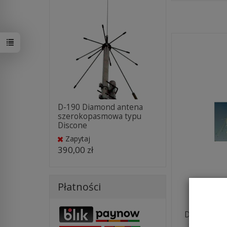
D-190 Diamond antena
szerokopasmowa typu
Discone
Zapytaj
390,00 zł
Płatności
D-130 Dia
odbiorcza 