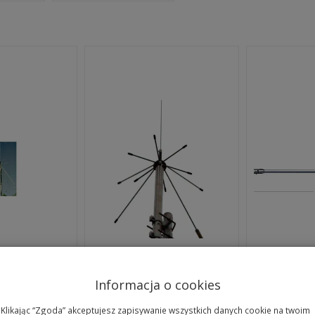
Informacja o cookies
mond antena
D-190 Diamond antena
D-303
25 - 1300...
szerokopasmowa typ...
Klikając “Zgoda” akceptujesz zapisywanie wszystkich danych cookie na twoim