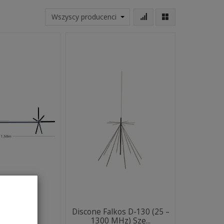
 DIAMOND
Discone Falkos D-130 (25 –
1300 MHz) Sze...