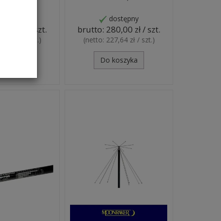
Zapytaj
dostępny
0,00 zł / szt.
brutto:
280,00 zł / szt.
6,67 zł / szt.
)
(netto:
227,64 zł / szt.
)
koszyka
Do koszyka