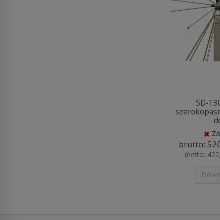
SD-130
szerokopas
do
Za
brutto:
520
(netto:
422,
Do k