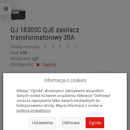
QJ 1830SC QJE zasilacz
transformatorowy 30A
Dodaj recenzję:
Kod:
638
Producent:
QJE
Dostępność:
Zapytaj
Ilość:
szt.
ktem interesuje się
9
osób.
Informacja o cookies
550,00 zł
/ szt.
Cena netto:
447,15 zł
/ szt.
Klikając “Zgoda” akceptujesz zapisywanie wszystkich
danych cookie na twoim urządzeniu. Kliknięcie “Odmowa”
dodaj do koszyka
oznacza zapisywanie tylko danych niezbędnych do
funkcjonowania strony. Więcej informacji o cookie w
polityce prywatności
.
Płatność na miejscu, Płatność
przelewem, PayNow (obsługuje płatności
Ustawienia
Odmowa
Zgoda
kartą, Blikiem, bezpośrednim przelewem z