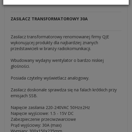
Państwa Banku), Pobranie, RATY Inbank
ZASILACZ TRANSFORMATOROWY 30A
Zasilacz transformatorowy renomowanej firmy QJE
wykonującej produkty dla najbardziej znanych
przedstawicieli w branży radiokomunikacji.
Wbudowany wydajny wentylator o bardzo niskiej
głośności.
Posiada czytelny wyświetlacz analogowy.
Zasilacz doskonale sprawdza się na falach krótkich przy
emisjach SSB.
Napięcie zasilania 220-240VAC 50Hz±2Hz
Napięcie wyjściowe: 1.5 - 15V DC
Zabezpieczenie przeciwzwarciowe
Prąd wyjściowy: 30A (max)
Wymiary: 300x150x235mm