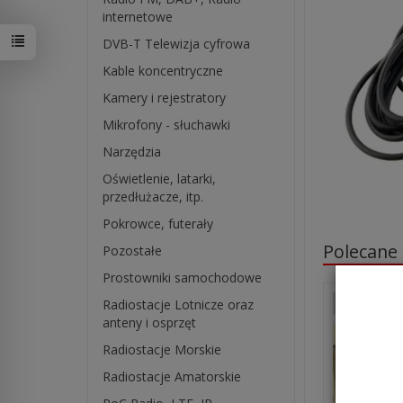
internetowe
DVB-T Telewizja cyfrowa
Kable koncentryczne
Kamery i rejestratory
Mikrofony - słuchawki
Narzędzia
Oświetlenie, latarki,
przedłużacze, itp.
Pokrowce, futerały
Polecane
Pozostałe
W ostatnich 7 dniach produktem interesują się
4
osoby.
Prostowniki samochodowe
Radiostacje Lotnicze oraz
anteny i osprzęt
Radiostacje Morskie
Radiostacje Amatorskie