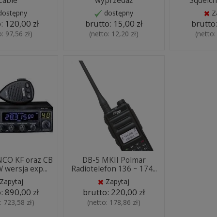
Cable
wyprzedaż
Squelch
dostępny
dostępny
Z
o:
120,00 zł
brutto:
15,00 zł
brutto
o:
97,56 zł
)
(netto:
12,20 zł
)
(netto
NCO KF oraz CB
DB-5 MKII Polmar
 wersja exp...
Radiotelefon 136 ~ 174...
Zapytaj
Zapytaj
o:
890,00 zł
brutto:
220,00 zł
o:
723,58 zł
)
(netto:
178,86 zł
)