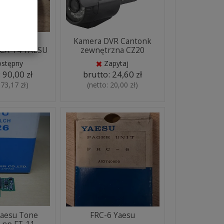
ka NC-50 z
Kamera DVR Cantonk
 CA-14 YAESU
zewnętrzna CZ20
ostępny
Zapytaj
:
90,00 zł
brutto:
24,60 zł
:
73,17 zł
)
(netto:
20,00 zł
)
Yaesu Tone
FRC-6 Yaesu