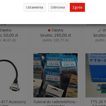
Ustawienia
Odmowa
Zgoda
igital Unit D-
SCU-40 INTERFEJS YAESU
Ładowar
Star
wkładkami
Zapytaj
Zapytaj
d
o:
50,00 zł
brutto:
290,00 zł
brutto
o:
40,65 zł
)
(netto:
235,77 zł
)
(netto
617 Accessory
Futerał do radiotelefonu -
FTS-26 