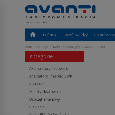
O firmie
Strefa wiedzy
Do pobrani
Start
Okazje
Kabl separacyjny ICOM OPC-600R
Kategorie
Akumulatory, ładowarki.
Analizatory i mierniki SWR
ANTENY
Maszty i kratownice
Osprzęt antenowy
CB Radio
Radio FM, DAB+, Radio