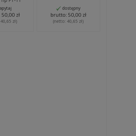
 np FT-11
apytaj
dostępny
:
50,00 zł
brutto:
50,00 zł
:
40,65 zł
)
(netto:
40,65 zł
)