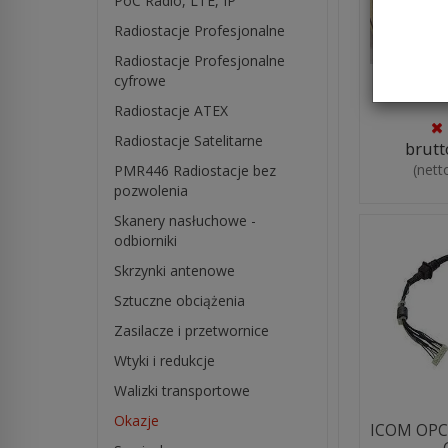
PoC Radio, LTE, IP
Radiostacje Profesjonalne
Radiostacje Profesjonalne
cyfrowe
UT-121 D
Radiostacje ATEX
Radiostacje Satelitarne
brutt
(nett
PMR446 Radiostacje bez
pozwolenia
Skanery nasłuchowe -
odbiorniki
Skrzynki antenowe
Sztuczne obciążenia
Zasilacze i przetwornice
Wtyki i redukcje
Walizki transportowe
Okazje
ICOM OPC-