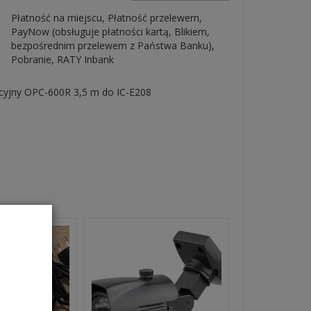
Płatność na miejscu, Płatność przelewem,
PayNow (obsługuje płatności kartą, Blikiem,
bezpośrednim przelewem z Państwa Banku),
Pobranie, RATY Inbank
cyjny OPC-600R 3,5 m do IC-E208