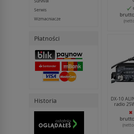
Survival
Serwis
brutt
Wzmacniacze
(nett
Płatności
DX-10 ALI
Historia
radio 25W
brutt
(nett