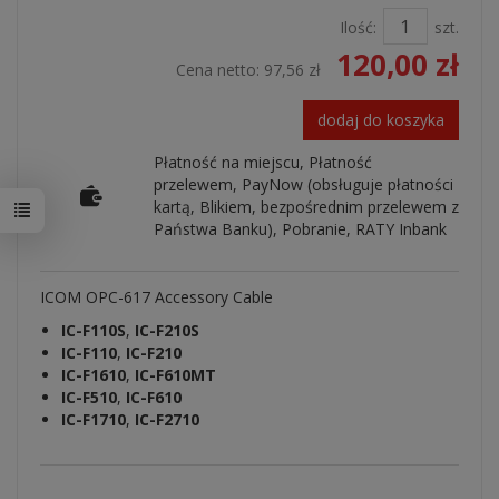
Ilość:
szt.
120,00 zł
Cena netto:
97,56 zł
dodaj do koszyka
Płatność na miejscu, Płatność
przelewem, PayNow (obsługuje płatności
kartą, Blikiem, bezpośrednim przelewem z
Państwa Banku), Pobranie, RATY Inbank
ICOM OPC-617 Accessory Cable
IC-F110S
,
IC-F210S
IC-F110
,
IC-F210
IC-F1610
,
IC-F610MT
IC-F510
,
IC-F610
IC-F1710
,
IC-F2710