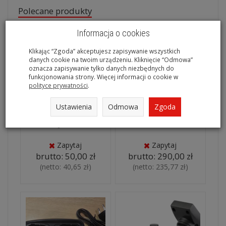
Polecane produkty
Informacja o cookies
Klikając “Zgoda” akceptujesz zapisywanie wszystkich
danych cookie na twoim urządzeniu. Kliknięcie “Odmowa”
oznacza zapisywanie tylko danych niezbędnych do
funkcjonowania strony. Więcej informacji o cookie w
polityce prywatności
.
Ustawienia
Odmowa
Zgoda
UT-121 Digital Unit D-Star
SCU-40 INTERFEJS YAESU
Zapytaj
Zapytaj
brutto:
50,00 zł
brutto:
290,00 zł
(netto:
40,65 zł
)
(netto:
235,77 zł
)