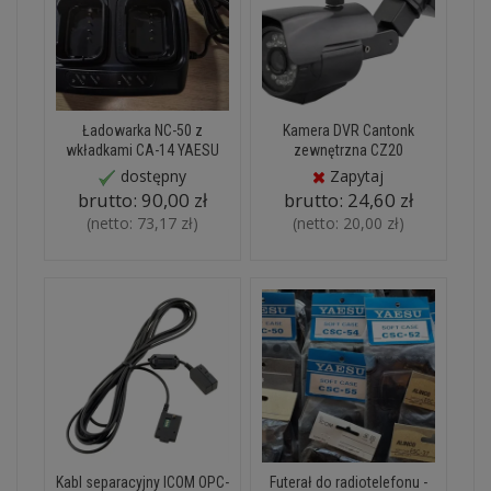
Ładowarka NC-50 z
Kamera DVR Cantonk
wkładkami CA-14 YAESU
zewnętrzna CZ20
dostępny
Zapytaj
brutto:
90,00 zł
brutto:
24,60 zł
(netto:
73,17 zł
)
(netto:
20,00 zł
)
Kabl separacyjny ICOM OPC-
Futerał do radiotelefonu -