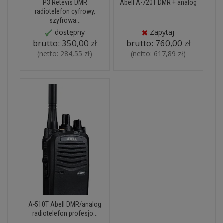
P3 Retevis DMR
Abell A-720T DMR + analog
radiotelefon cyfrowy,
szyfrowa...
dostępny
Zapytaj
brutto:
350,00 zł
brutto:
760,00 zł
(netto:
284,55 zł
)
(netto:
617,89 zł
)
A-510T Abell DMR/analog
radiotelefon profesjo...