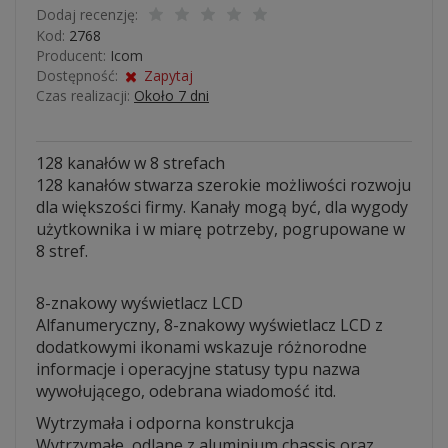
Dodaj recenzję:
Kod:
2768
Producent:
Icom
Dostępność:
Zapytaj
Czas realizacji:
Około 7 dni
128 kanałów w 8 strefach
128 kanałów stwarza szerokie możliwości rozwoju
dla większości firmy. Kanały mogą być, dla wygody
użytkownika i w miarę potrzeby, pogrupowane w
8 stref.
8-znakowy wyświetlacz LCD
Alfanumeryczny, 8-znakowy wyświetlacz LCD z
dodatkowymi ikonami wskazuje różnorodne
informacje i operacyjne statusy typu nazwa
wywołującego, odebrana wiadomość itd.
Wytrzymała i odporna konstrukcja
Wytrzymałe, odlane z aluminium chassis oraz