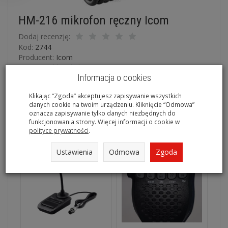
HM-216 mikrofon ręczny Icom
Dodaj recenzję:
Kod:
2744
Producent:
Icom
Dostępność:
dostępny
Informacja o cookies
Klikając “Zgoda” akceptujesz zapisywanie wszystkich
danych cookie na twoim urządzeniu. Kliknięcie “Odmowa”
oznacza zapisywanie tylko danych niezbędnych do
Polecane produkty
funkcjonowania strony. Więcej informacji o cookie w
polityce prywatności
.
Ustawienia
Odmowa
Zgoda